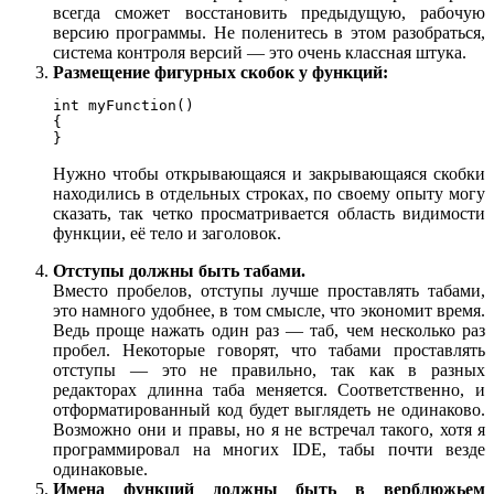
всегда сможет восстановить предыдущую, рабочую
версию программы. Не поленитесь в этом разобраться,
система контроля версий — это очень классная штука.
Размещение фигурных скобок у функций:
int myFunction()

{

}
Нужно чтобы открывающаяся и закрывающаяся скобки
находились в отдельных строках, по своему опыту могу
сказать, так четко просматривается область видимости
функции, её тело и заголовок.
Отступы должны быть табами.
Вместо пробелов, отступы лучше проставлять табами,
это намного удобнее, в том смысле, что экономит время.
Ведь проще нажать один раз — таб, чем несколько раз
пробел. Некоторые говорят, что табами проставлять
отступы — это не правильно, так как в разных
редакторах длинна таба меняется. Соответственно, и
отформатированный код будет выглядеть не одинаково.
Возможно они и правы, но я не встречал такого, хотя я
программировал на многих IDE, табы почти везде
одинаковые.
Имена функций должны быть в верблюжьем