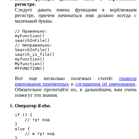
регистре.
Следует давать имена функциям в верблюжьем
регистре, причем начинаться имя должно всегда с
маленькой буквы:
// Правильно:

myFunction()

searchInFile()

// Неправильно:

SearchInFile()

search_in_file()

myfunction()

Myfunction()

MYFUNCTION()
Вот еще несколько полезных статей:
правила
именования переменных
и
соглашения об именовании
.
Обязательно прочитайте их, в дальнейшем, вам очень
помогут эти знания.
Оператор if-else.
if () {

    // тут код

} 

else {

    // и тут код

}