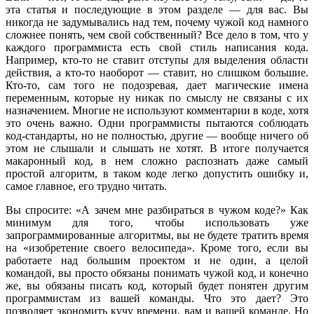
эта статья и последующие в этом разделе — для вас. Вы
никогда не задумывались над тем, почему чужой код намного
сложнее понять, чем свой собственный? Все дело в том, что у
каждого программиста есть свой стиль написания кода.
Например, кто-то не ставит отступы для выделения области
действия, а кто-то наоборот — ставит, но слишком большие.
Кто-то, сам того не подозревая, дает магические имена
переменным, которые ну никак по смыслу не связаны с их
назначением. Многие не используют комментарии в коде, хотя
это очень важно. Одни программисты пытаются соблюдать
код-стандарты, но не полностью, другие — вообще ничего об
этом не слышали и слышать не хотят. В итоге получается
макаронный код, в нем сложно распознать даже самый
простой алгоритм, в таком коде легко допустить ошибку и,
самое главное, его трудно читать.
Вы спросите: «А зачем мне разбираться в чужом коде?» Как
минимум для того, чтобы использовать уже
запрограммированные алгоритмы, вы не будете тратить время
на «изобретение своего велосипеда». Кроме того, если вы
работаете над большим проектом и не один, а целой
командой, вы просто обязаны понимать чужой код, и конечно
же, вы обязаны писать код, который будет понятен другим
программистам из вашей команды. Что это дает? Это
позволяет экономить кучу времени, вам и вашей команде. Но