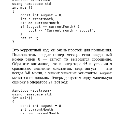
using namespace std;

int main()

{

    const int august = 8;

    int currentMonth;

    cin >> currentMonth;

    if (august == currentMonth) {

        cout << "Current month - august";

    }

    return 0;

}
Это корректный код, он очень простой для понимания.
Пользователь вводит номер месяца, если введенный
номер равен 8 — август, то выводится сообщение.
Обратите внимание, что в операторе
в условии я
if
сравниваю значение константы, ведь август — это
всегда 8-й месяц, а значит значение константы
august
меняться не должно. Теперь допустим одну маленькую
ошибку в операторе
, вот код:
if
#include <iostream>

using namespace std;

int main()

{

    const int august = 8;

    int currentMonth;

    cin >> currentMonth;
