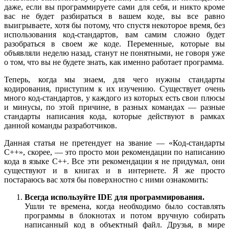
даже, если вы программируете сами для себя, и никто кроме
вас не будет разбираться в вашем коде, вы все равно
выигрываете, хотя бы потому, что спустя некоторое время, без
использования код-стандартов, вам самим сложно будет
разобраться в своем же коде. Переменные, которые вы
объявляли неделю назад, станут не понятными, не говоря уже
о том, что вы не будете знать, как именно работает программа.
Теперь, когда мы знаем, для чего нужны стандарты
кодирования, приступим к их изучению. Существует очень
много код-стандартов, у каждого из которых есть свои плюсы
и минусы, по этой причине, в разных командах — разные
стандарты написания кода, которые действуют в рамках
данной команды разработчиков.
Данная статья не претендует на звание — «Код-стандарты
С++», скорее, — это просто мои рекомендации по написанию
кода в языке С++. Все эти рекомендации я не придумал, они
существуют и в книгах и в интернете. Я же просто
постараюсь вас хотя бы поверхностно с ними ознакомить:
Всегда используйте IDE для программирования.
Ушли те времена, когда необходимо было составлять
программы в блокнотах и потом вручную собирать
написанный код в объектный файл. Друзья, в мире