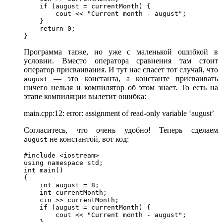
    if (august = currentMonth) {

        cout << "Current month - august";

    }

    return 0;

}
Программа таrже, но уже с маленькой ошибкой в
условии. Вместо оператора сравнения там стоит
оператор присваивания. И тут нас спасет тот случай, что
— это константа, а константе присваивать
august
ничего нельзя и компилятор об этом знает. То есть на
этапе компиляции вылетит ошибка:
main.cpp:12: error: assignment of read-only variable ‘august’
Согласитесь, что очень удобно! Теперь сделаем
не константой, вот код:
august
#include <iostream>

using namespace std;

int main()

{

    int august = 8;

    int currentMonth;

    cin >> currentMonth;

    if (august = currentMonth) {

        cout << "Current month - august";
