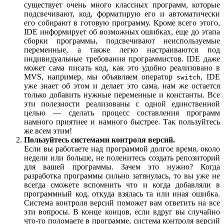
существует очень много классных программ, которые
подсвечивают, код, форматирую его и автоматически
его собирают в готовую программу. Кроме всего этого,
IDE информирует об возможных ошибках, еще до этапа
сборки программы, подсвечивают неиспользуемые
переменные, а также легко настраиваются под
индивидуальные требования программистов. IDE даже
может сама писать код, как это удобно реализовано в
MVS, например, мы объявляем оператор
, IDE
switch
уже знает об этом и делает это сама, нам же остается
только добавить нужные переменные и константы. Все
эти полезности реализованы с одной единственной
целью — сделать процесс составления программ
намного приятнее и намного быстрее. Так пользуйтесь
же всем этим!
Пользуйтесь системами контроля версий.
Если вы работаете над программой долгое время, около
недели или больше, не поленитесь создать репозиторий
для вашей программы. Зачем это нужно? Когда
разработка программы сильно затянулась, то вы уже не
всегда сможете вспомнить что и когда добавляли в
программный код, откуда взялась та или иная ошибка.
Система контроля версий поможет вам ответить на все
эти вопросы. В конце концов, если вдруг вы случайно
что-то поломаете в программе, система контроля версий