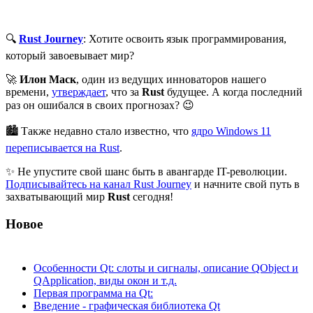
🔍
Rust Journey
: Хотите освоить язык программирования,
который завоевывает мир?
🚀
Илон Маск
, один из ведущих инноваторов нашего
времени,
утверждает
, что за
Rust
будущее. А когда последний
раз он ошибался в своих прогнозах? 😉
🏙 Также недавно стало известно, что
ядро Windows 11
переписывается на Rust
.
✨ Не упустите свой шанс быть в авангарде IT-революции.
Подписывайтесь на канал Rust Journey
и начните свой путь в
захватывающий мир
Rust
сегодня!
Новое
Особенности Qt: слоты и сигналы, описание QObject и
QApplication, виды окон и т.д.
Первая программа на Qt:
Введение - графическая библиотека Qt