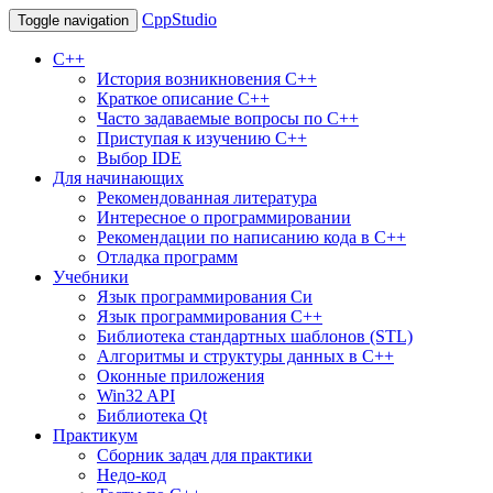
CppStudio
Toggle navigation
С++
История возникновения C++
Краткое описание С++
Часто задаваемые вопросы по С++
Приступая к изучению C++
Выбор IDE
Для начинающих
Рекомендованная литература
Интересное о программировании
Рекомендации по написанию кода в C++
Отладка программ
Учебники
Язык программирования Си
Язык программирования С++
Библиотека стандартных шаблонов (STL)
Алгоритмы и структуры данных в С++
Оконные приложения
Win32 API
Библиотека Qt
Практикум
Сборник задач для практики
Недо-код