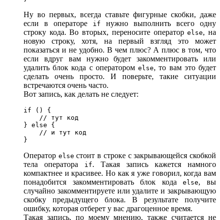
Ну во первых, всегда ставьте фигурные скобки, даже
если в операторе
нужно выполнить всего одну
if
строку кода. Во вторых, переносите оператор
, на
else
новую строку, хотя, на первый взгляд это может
показаться и не удобно. В чем плюс? А плюс в том, что
если вдруг вам нужно будет закомментировать или
удалить блок кода с оператором
, то вам это будет
else
сделать очень просто. И поверьте, такие ситуации
встречаются очень часто.
Вот запись, как делать не следует:
if () {

    // тут код

} else {

    // и тут код

}
Оператор
стоит в строке с закрывающейся скобкой
else
тела оператора
. Такая запись кажется намного
if
компактнее и красивее. Но как я уже говорил, когда вам
понадобится закомментировать блок кода
, вы
else
случайно закомментируете или удалите и закрывающую
скобку предыдущего блока. В результате получите
ошибку, которая отберет у вас драгоценное время.
Такая запись, по моему мнению, также считается не