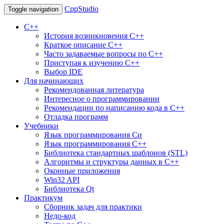
CppStudio
Toggle navigation
С++
История возникновения C++
Краткое описание С++
Часто задаваемые вопросы по С++
Приступая к изучению C++
Выбор IDE
Для начинающих
Рекомендованная литература
Интересное о программировании
Рекомендации по написанию кода в C++
Отладка программ
Учебники
Язык программирования Си
Язык программирования С++
Библиотека стандартных шаблонов (STL)
Алгоритмы и структуры данных в С++
Оконные приложения
Win32 API
Библиотека Qt
Практикум
Сборник задач для практики
Недо-код