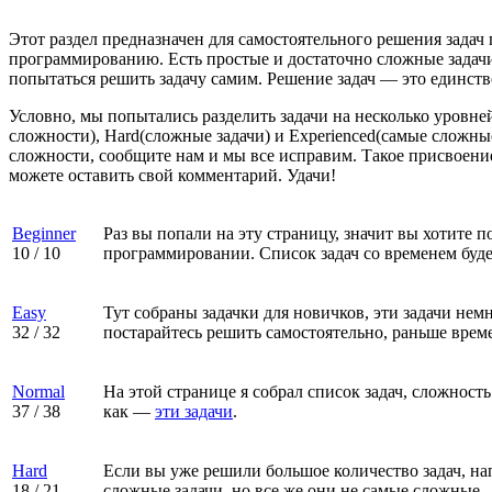
Этот раздел предназначен для самостоятельного решения задач
программированию. Есть простые и достаточно сложные задачи
попытаться решить задачу самим. Решение задач — это единств
Условно, мы попытались разделить задачи на несколько уровней
сложности), Hard(сложные задачи) и Experienced(самые сложны
сложности, сообщите нам и мы все исправим. Такое присвоени
можете оставить свой комментарий. Удачи!
Beginner
Раз вы попали на эту страницу, значит вы хотите 
10
/
10
программировании. Список задач со временем буд
Easy
Тут собраны задачки для новичков, эти задачи не
32
/
32
постарайтесь решить самостоятельно, раньше врем
Normal
На этой странице я собрал список задач, сложнос
37
/
38
как —
эти задачи
.
Hard
Если вы уже решили большое количество задач, нап
18
/
21
сложные задачи, но все же они не самые сложные.