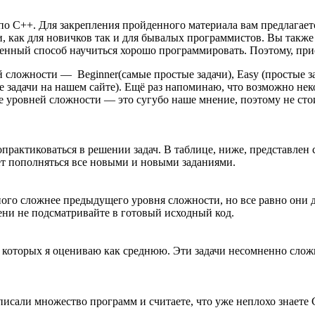
 по С++. Для закрепления пройденного материала вам предлагае
, как для новичков так и для бывалых программистов. Вы также
енный способ научиться хорошо программировать. Поэтому, прис
 сложности — Beginner(самые простые задачи), Easy (простые за
е задачи на нашем сайте). Ещё раз напоминаю, что возможно нек
е уровней сложности — это сугубо наше мнение, поэтому не сто
попрактиковаться в решении задач. В таблице, ниже, представлен
ет пополняться все новыми и новыми заданиями.
много сложнее предыдущего уровня сложности, но все равно они 
ени не подсматривайте в готовый исходный код.
ть которых я оцениваю как среднюю. Эти задачи несомненно сло
исали множество программ и считаете, что уже неплохо знаете С+