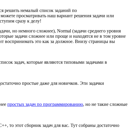
тся решить немалый список заданий по
 можете просматривать наш вариант решения задачи или
тупим сразу к делу!
дачи, но немного сложнее), Normal (задачи среднего уровня
оторые задачи сложнее или проще и находятся не в том уровне
ит воспринимать это как за должное. Внизу страницы вы
 список задач, которые являются типовыми задачами в
достаточно простые даже для новичков. Эти задачки
жнее
простых задач по программированию
, но не такие сложные
+, то этот сборник задач для вас. Тут собраны достаточно