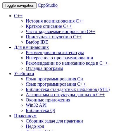
CppStudio
Toggle navigation
С++
История возникновения C++
Краткое описание С++
Часто задаваемые вопросы по С++
Приступая к изучению C++
Выбор IDE
Для начинающих
Рекомендованная литература
Интересное о программировании
Рекомендации по написанию кода в C++
Отладка программ
Учебники
Язык программирования Си
Язык программирования С++
Библиотека стандартных шаблонов (STL)
Алгоритмы и структуры данных в С++
Оконные приложения
Win32 API
Библиотека Qt
Практикум
Сборник задач для практики
Недо-код