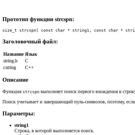
Прототип функции strcspn:
size_t strcspn( const char * string1, const char * stri
Заголовочный файл:
Название
Язык
string.h
С
cstring
С++
Описание
Функция
выполняет поиск первого вхождения в стро
strcspn
Поиск учитывает и завершающий нуль-символов, поэтому, есл
Параметры:
string1
Строка, в которой выполняется поиск.