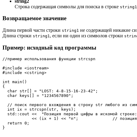
string2
Строка содержащая символы для поиска в строке
string1
Возвращаемое значение
Длина первой части строки
не содержащей никакие с
string1
Длина строки
, если ни один из символов строки
string1
strin
Пример: исходный код программы
//пример использования функции strcspn

#include <iostream>

#include <cstring>

int main()

{

  char str[] = "LOST: 4-8-15-16-23-42";

  char keys[] = "1234567890";

  // поиск первого вхождения в строку str любого из сим
  int ix = strcspn(str, keys);

  std::cout <<  "Позиция первой цифры в искомой строке:
            << (ix + 1) << "n";              // позиция
  return 0;

}