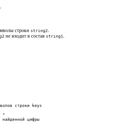
.
имволы строки
.
string2
не входит в состав
.
g2
string1
волов строки keys

 "

 найденной цифры
