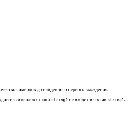
личество символов до найденного первого вхождения.
и один из символов строки
не входит в состав
.
string2
string1