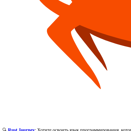
🔍
Rust Journey
: Хотите освоить язык программирования, кот