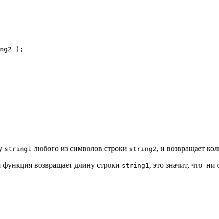
ng2 );
ку
любого из символов строки
, и возвращает ко
string1
string2
и функция возвращает длину строки
, это значит, что н
string1