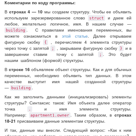
Коментарии по коду программы:
В
строках 4 — 10
мы создаем структуру. Чтобы ее объявить
используем зарезервированное слово
и даем ей
struct
любое, желательно логичное, имя. В нашем случае —
. С правилами именования переменных, вы
building
можете ознакомиться в
этой статье
. Далее открываем
фигурную скобку
, перечисляем 4 элемента структуры
{
через точку с запятой
, закрываем фигурную скобку
и в
;
}
завершении ставим точку с запятой
. Это будет
;
нашим шаблоном (формой) структуры.
В
строке 16
объявляем объект структуры. Как и для обычных
переменных, необходимо объявить тип данных. В этом
качестве выступит имя нашей созданной структуры
—
.
building
Как же заполнить данными (инициализировать) элементы
структуры? Синтаксис таков: Имя объекта далее оператор
точка
и имя элемента структуры.
.
Например:
. Таким образом, в
строках
apartment1.owner
18-21
присваиваем данные элементам структуры.
И так, данные мы внесли. Следующий вопрос: «Как к ним