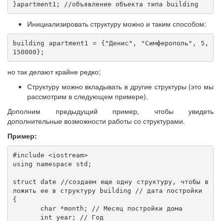
}apartment1; //объявление объекта типа building
Инициализировать структуру можно и таким способом:
building apartment1 = {"Денис", "Симферополь", 5, 
150000};
но так делают крайне редко;
Структуру можно вкладывать в другие структуры (это мы
рассмотрим в следующем примере).
Дополним предыдущий пример, чтобы увидеть
дополнительные возможности работы со структурами.
Пример:
#include <iostream>

using namespace std;

struct date //создаем еще одну структуру, чтобы в
ложить ее в структуру building // дата постройки

{

       char *month; // Месяц постройки дома

       int year; // Год
