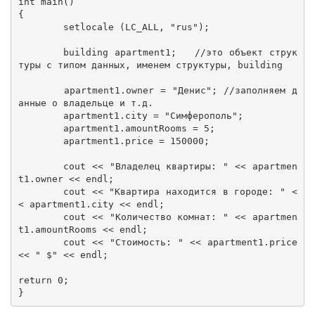
int main()

{

	setlocale (LC_ALL, "rus");

	building apartment1;   //это объект струк
туры с типом данных, именем структуры, building

	apartment1.owner = "Денис"; //заполняем д
анные о владельце и т.д.

	apartment1.city = "Симферополь";       

	apartment1.amountRooms = 5;

	apartment1.price = 150000;

	cout << "Владелец квартиры: " << apartmen
t1.owner << endl; 

	cout << "Квартира находится в городе: " <
< apartment1.city << endl;

	cout << "Количество комнат: " << apartmen
t1.amountRooms << endl;

	cout << "Стоимость: " << apartment1.price 
<< " $" << endl;

return 0;

}