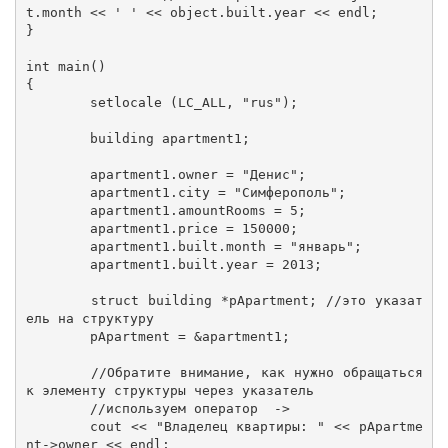
t.month << ' ' << object.built.year << endl;

}

int main()

{

	setlocale (LC_ALL, "rus");

	building apartment1;

	apartment1.owner = "Денис";

	apartment1.city = "Симферополь";

	apartment1.amountRooms = 5;

	apartment1.price = 150000;

	apartment1.built.month = "январь";

	apartment1.built.year = 2013;

	struct building *pApartment; //это указат
ель на структуру

	pApartment = &apartment1; 

	//Обратите внимание, как нужно обращаться 
к элементу структуры через указатель

	//используем оператор  ->

	cout << "Владелец квартиры: " << pApartme
nt->owner << endl;
