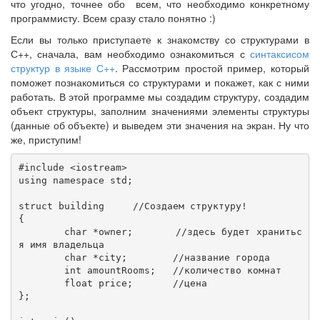
что угодно, точнее обо всем, что необходимо конкретному
программисту. Всем сразу стало понятно :)
Если вы только приступаете к знакомству со структурами в
С++, сначала, вам необходимо ознакомиться с
синтаксисом
структур в языке С++
. Рассмотрим простой пример, который
поможет познакомиться со структурами и покажет, как с ними
работать. В этой программе мы создадим структуру, создадим
объект структуры, заполним значениями элементы структуры
(данные об объекте) и выведем эти значения на экран. Ну что
же, приступим!
#include <iostream>

using namespace std;

struct building     //Создаем структуру!

{                   

	char *owner;       //здесь будет хранитьс
я имя владельца

	char *city;        //название города

	int amountRooms;   //количество комнат

	float price;       //цена 

};                  
