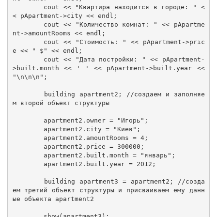
	cout << "Квартира находится в городе: " <
< pApartment->city << endl;

	cout << "Количество комнат: " << pApartme
nt->amountRooms << endl;

	cout << "Стоимость: " << pApartment->pric
e << " $" << endl;

	cout << "Дата постройки: " << pApartment-
>built.month << ' ' << pApartment->built.year << 
"\n\n\n";

	building apartment2; //создаем и заполняе
м второй объект структуры 

	apartment2.owner = "Игорь";

	apartment2.city = "Киев";

	apartment2.amountRooms = 4;

	apartment2.price = 300000;

	apartment2.built.month = "январь";

	apartment2.built.year = 2012;

	building apartment3 = apartment2; //созда
ем третий объект структуры и присваиваем ему данн
ые объекта apartment2

	show(apartment3); 
