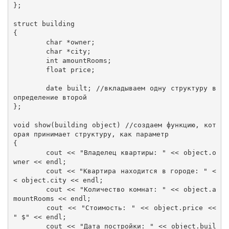
};

struct building

{

	char *owner;

	char *city;

	int amountRooms;

	float price;

	date built; //вкладываем одну структуру в 
определение второй

};

void show(building object) //создаем функцию, кот
орая принимает структуру, как параметр 

{

	cout << "Владелец квартиры: " << object.o
wner << endl;

	cout << "Квартира находится в городе: " <
< object.city << endl;

	cout << "Количество комнат: " << object.a
mountRooms << endl;

	cout << "Стоимость: " << object.price << 
" $" << endl;

	cout << "Дата постройки: " << object.buil