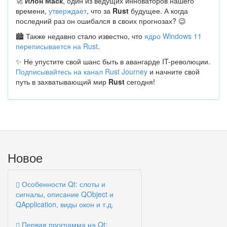
🚀
Илон Маск
, один из ведущих инноваторов нашего
времени,
утверждает
, что за
Rust
будущее. А когда
последний раз он ошибался в своих прогнозах? 😉
🏙 Также недавно стало известно, что
ядро Windows 11
переписывается на Rust
.
✨ Не упустите свой шанс быть в авангарде IT-революции.
Подписывайтесь на канал Rust Journey
и начните свой
путь в захватывающий мир
Rust
сегодня!
Новое
Особенности Qt: слоты и
сигналы, описание QObject и
QApplication, виды окон и т.д.
Первая программа на Qt: