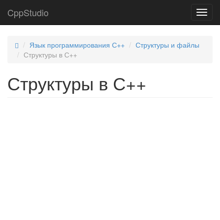
CppStudio
Toggl
navig
Язык программирования С++
Структуры и файлы
Структуры в С++
Структуры в С++