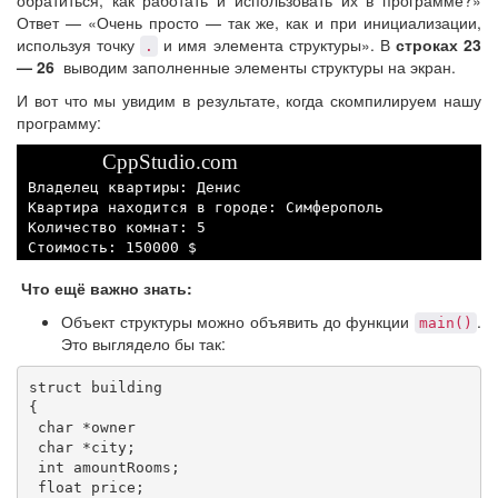
обратиться, как работать и использовать их в программе?»
Ответ — «Очень просто — так же, как и при инициализации,
используя точку
и имя элемента структуры». В
строках 23
.
— 26
выводим заполненные элементы структуры на экран.
И вот что мы увидим в результате, когда скомпилируем нашу
программу:
CppStudio.com
 Владелец квартиры: Денис

 Квартира находится в городе: Симферополь

 Количество комнат: 5

 Стоимость: 150000 $
Что ещё важно знать:
Объект структуры можно объявить до функции
.
main()
Это выглядело бы так:
struct building 

{                   

 char *owner        

 char *city;       

 int amountRooms;  

 float price;       
