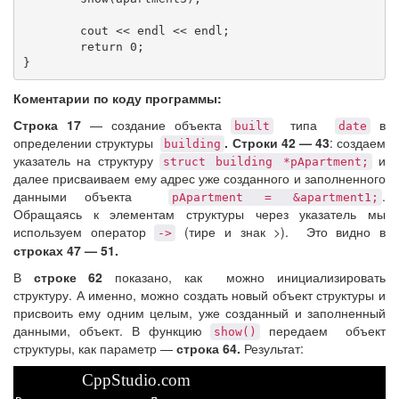
	cout << endl << endl;

        return 0;

}
Коментарии по коду программы:
Строка 17
— создание объекта
типа
в
built
date
определении структуры
. Строки 42 — 43
: создаем
building
указатель на структуру
и
struct building *pApartment;
далее присваиваем ему адрес уже созданного и заполненного
данными объекта
.
pApartment = &apartment1;
Обращаясь к элементам структуры через указатель мы
используем оператор
(тире и знак >)
. Это видно в
->
строках 47 — 51.
В
строке 62
показано, как можно инициализировать
структуру. А именно, можно создать новый объект структуры и
присвоить ему одним целым, уже созданный и заполненный
данными, объект.
В функцию
передаем объект
show()
структуры, как параметр —
строка 64.
Результат:
CppStudio.com