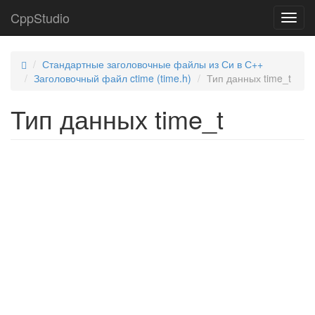
CppStudio
Toggl
navig
Стандартные заголовочные файлы из Си в С++
Заголовочный файл ctime (time.h)
Тип данных time_t
Тип данных time_t