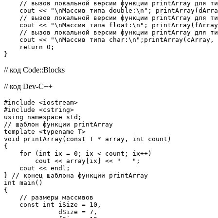
    // вызов локальной версии функции printArray для ти
    cout << "\nМассив типа double:\n"; printArray(dArra
    // вызов локальной версии функции printArray для ти
    cout << "\nМассив типа float:\n"; printArray(fArray
    // вызов локальной версии функции printArray для ти
    cout << "\nМассив типа char:\n";printArray(cArray, 
    return 0;

}
// код Code::Blocks
// код Dev-C++
#include <iostream>

#include <cstring>

using namespace std;

// шаблон функции printArray

template <typename T>

void printArray(const T * array, int count)

{

    for (int ix = 0; ix < count; ix++)

        cout << array[ix] << "   ";

    cout << endl;

} // конец шаблона функции printArray

int main()

{

    // размеры массивов

    const int iSize = 10,

              dSize = 7,
