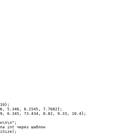
10};

6, 5.346, 6.1545, 7.7682};

9, 6.345, 73.434, 8.82, 9.33, 10.4};

н\n\n";

па int через шаблон

iSize);
