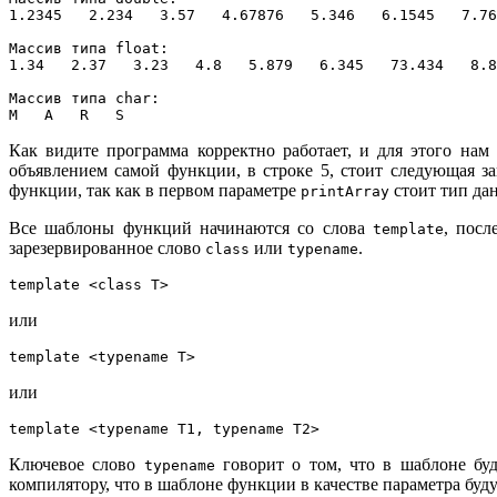
1.2345   2.234   3.57   4.67876   5.346   6.1545   7.76
Массив типа float:

1.34   2.37   3.23   4.8   5.879   6.345   73.434   8.8
Массив типа char:

M   A   R   S
Как видите программа корректно работает, и для этого на
объявлением самой функции, в строке 5, стоит следующая з
функции, так как в первом параметре
стоит тип д
printArray
Все шаблоны функций начинаются со слова
, посл
template
зарезервированное слово
или
.
class
typename
template <class T>
или
template <typename T>
или
template <typename T1, typename T2>
Ключевое слово
говорит о том, что в шаблоне буд
typename
компилятору, что в шаблоне функции в качестве параметра буду