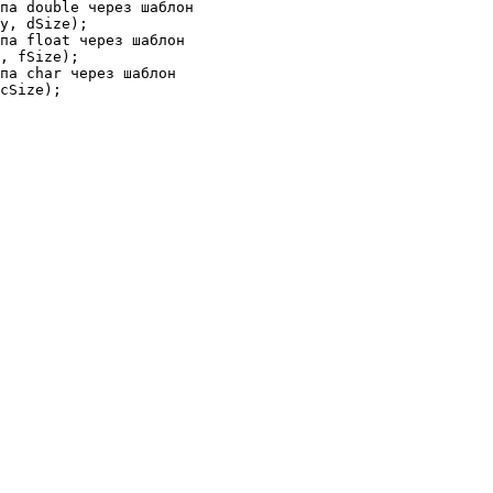
па double через шаблон

y, dSize);

па float через шаблон

, fSize);

па char через шаблон

cSize);
