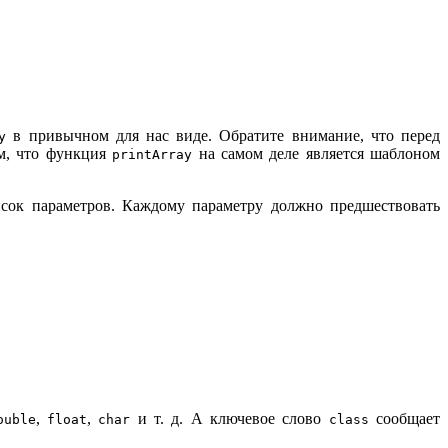
в привычном для нас виде. Обратите внимание, что перед
y
ом, что функция
на самом деле является шаблоном
printArray
писок параметров. Каждому параметру должно предшествовать
,
,
и т. д. А ключевое слово
сообщает
ouble
float
char
class
.