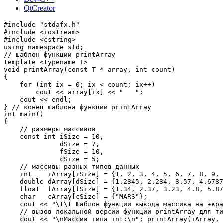
QtCreator
#include "stdafx.h"

#include <iostream>

#include <cstring>

using namespace std;

// шаблон функции printArray

template <typename T>

void printArray(const T * array, int count)

{

    for (int ix = 0; ix < count; ix++)

        cout << array[ix] << "   ";

    cout << endl;

} // конец шаблона функции printArray

int main()

{

    // размеры массивов

    const int iSize = 10,

              dSize = 7,

              fSize = 10,

              cSize = 5;

    // массивы разных типов данных

    int    iArray[iSize] = {1, 2, 3, 4, 5, 6, 7, 8, 9, 
    double dArray[dSize] = {1.2345, 2.234, 3.57, 4.6787
    float  fArray[fSize] = {1.34, 2.37, 3.23, 4.8, 5.87
    char   cArray[cSize] = {"MARS"};

    cout << "\t\t Шаблон функции вывода массива на экра
    // вызов локальной версии функции printArray для ти
    cout << "\nМассив типа int:\n"; printArray(iArray, 