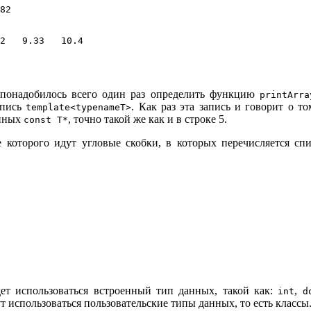
82   

2   9.33   10.4   

м понадобилось всего один раз определить функцию
printArra
апись
. Как раз эта запись и говорит о т
template<typenameT>
анных
, точно такой же как и в строке 5.
const T*
е которого идут угловые скобки, в которых перечисляется с
ет использоваться встроенный тип данных, такой как:
,
int
d
т использоваться пользовательские типы данных, то есть классы