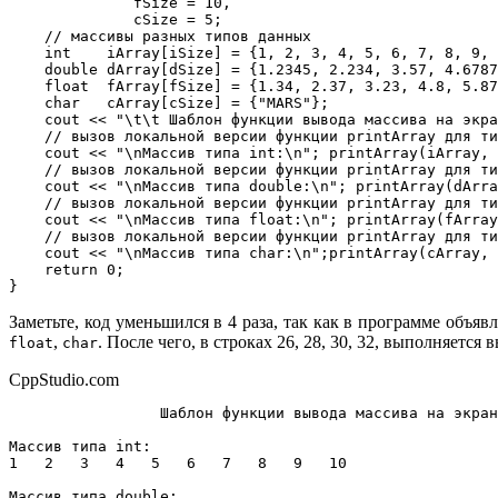
              fSize = 10,

              cSize = 5;

    // массивы разных типов данных

    int    iArray[iSize] = {1, 2, 3, 4, 5, 6, 7, 8, 9, 
    double dArray[dSize] = {1.2345, 2.234, 3.57, 4.6787
    float  fArray[fSize] = {1.34, 2.37, 3.23, 4.8, 5.87
    char   cArray[cSize] = {"MARS"};

    cout << "\t\t Шаблон функции вывода массива на экра
    // вызов локальной версии функции printArray для ти
    cout << "\nМассив типа int:\n"; printArray(iArray, 
    // вызов локальной версии функции printArray для ти
    cout << "\nМассив типа double:\n"; printArray(dArra
    // вызов локальной версии функции printArray для ти
    cout << "\nМассив типа float:\n"; printArray(fArray
    // вызов локальной версии функции printArray для ти
    cout << "\nМассив типа char:\n";printArray(cArray, 
    return 0;

}
Заметьте, код уменьшился в 4 раза, так как в программе объ
,
. После чего, в строках 26, 28, 30, 32, выполняетс
float
char
CppStudio.com
		 Шаблон функции вывода массива на экран

Массив типа int:

1   2   3   4   5   6   7   8   9   10   

Массив типа double:
