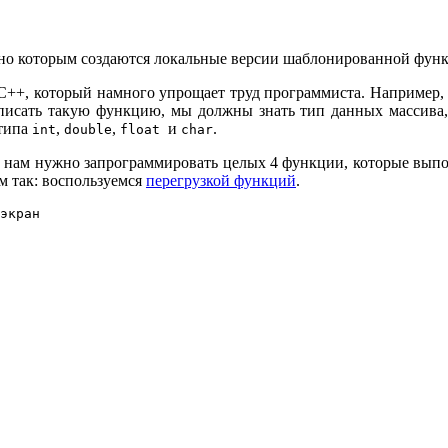
о которым создаются локальные версии шаблонированной функц
С++, который намного упрощает труд программиста. Например,
написать такую функцию, мы должны знать тип данных массива,
 типа
,
,
и
.
int
double
float
char
то нам нужно запрограммировать целых 4 функции, которые выпо
м так: воспользуемся
перегрузкой функций
.
экран
