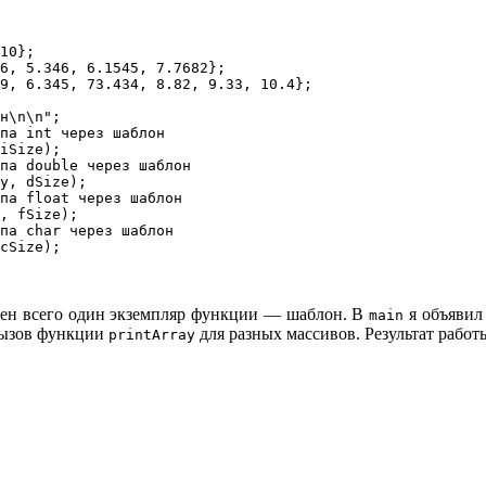
10};

6, 5.346, 6.1545, 7.7682};

9, 6.345, 73.434, 8.82, 9.33, 10.4};

н\n\n";

па int через шаблон

iSize);

па double через шаблон

y, dSize);

па float через шаблон

, fSize);

па char через шаблон

cSize);

явлен всего один экземпляр функции — шаблон. В
я объявил
main
я вызов функции
для разных массивов. Результат рабо
printArray