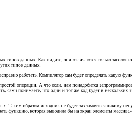
ых типов данных. Как видите, они отличаются только заголовко
ругих типов данных.
 исправно работать. Компилятор сам будет определять какую фун
 простой операции. А что если, нам понадобится запрограммиро
ь, сами понимаете, что один и тот же код будет в нескольких 
ных. Таким образом исходник не будет захламляться никому не
ать функцию, которая выводила бы на экран элементы массива»