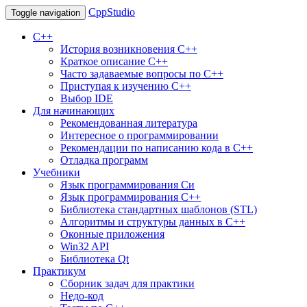
CppStudio
Toggle navigation
С++
История возникновения C++
Краткое описание С++
Часто задаваемые вопросы по С++
Приступая к изучению C++
Выбор IDE
Для начинающих
Рекомендованная литература
Интересное о программировании
Рекомендации по написанию кода в C++
Отладка программ
Учебники
Язык программирования Си
Язык программирования С++
Библиотека стандартных шаблонов (STL)
Алгоритмы и структуры данных в С++
Оконные приложения
Win32 API
Библиотека Qt
Практикум
Сборник задач для практики
Недо-код