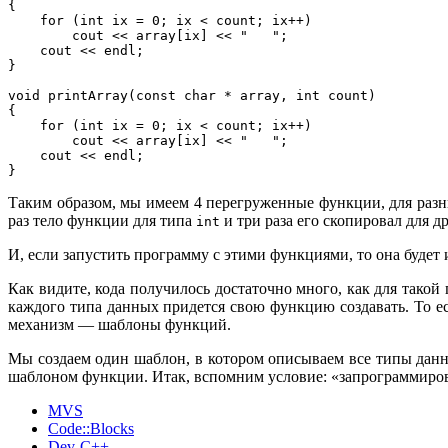
{

    for (int ix = 0; ix < count; ix++)

        cout << array[ix] << "   ";

    cout << endl;

}

void printArray(const char * array, int count)

{

    for (int ix = 0; ix < count; ix++)

        cout << array[ix] << "   ";

    cout << endl;

}
Таким образом, мы имеем 4 перегруженные функции, для разн
раз тело функции для типа
и три раза его скопировал для д
int
И, если запустить программу с этими функциями, то она будет
Как видите, кода получилось достаточно много, как для такой
каждого типа данных придется свою функцию создавать. То ест
механизм — шаблоны функций.
Мы создаем один шаблон, в котором описываем все типы дан
шаблоном функции. Итак, вспомним условие: «запрограммиров
MVS
Code::Blocks
Dev-C++