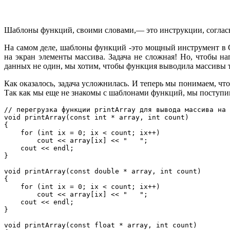
Шаблоны функций, своими словами,— это инструкции, согласн
На самом деле, шаблоны функций -это мощный инструмент в 
на экран элементы массива. Задача не сложная! Но, чтобы 
данных не один, мы хотим, чтобы функция выводила массивы
Как оказалось, задача усложнилась. И теперь мы понимаем, ч
Так как мы еще не знакомы с шаблонами функций, мы поступи
// перегрузка функции printArray для вывода массива на 
void printArray(const int * array, int count)

{

    for (int ix = 0; ix < count; ix++)

        cout << array[ix] << "   ";

    cout << endl;

}

void printArray(const double * array, int count)

{

    for (int ix = 0; ix < count; ix++)

        cout << array[ix] << "   ";

    cout << endl;

}

void printArray(const float * array, int count)
