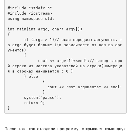
#include "stdafx.h"

#include <iostream>

using namespace std;

int main(int argc, char* argv[])

{

       if (argc > 1)// если передаем аргументы, т
о argc будет больше 1(в зависимости от кол-ва арг
ументов)

       {

             cout << argv[1]<<endl;// вывод второ
й строки из массива указателей на строки(нумераци
я в строках начинается с 0 )

       } else

               {

                 cout << "Not arguments" << endl;

               }

       system("pause");

       return 0;

}
После того как отладили программу, открываем командную