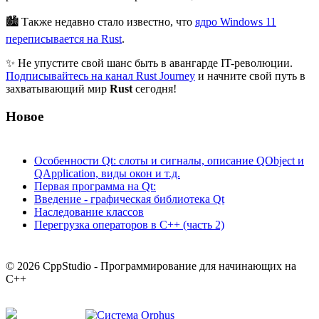
🏙 Также недавно стало известно, что
ядро Windows 11
переписывается на Rust
.
✨ Не упустите свой шанс быть в авангарде IT-революции.
Подписывайтесь на канал Rust Journey
и начните свой путь в
захватывающий мир
Rust
сегодня!
Новое
Особенности Qt: слоты и сигналы, описание QObject и
QApplication, виды окон и т.д.
Первая программа на Qt:
Введение - графическая библиотека Qt
Наследование классов
Перегрузка операторов в С++ (часть 2)
© 2026 CppStudio - Программирование для начинающих на
С++