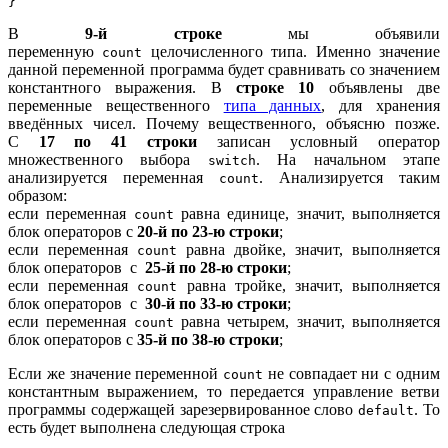
}
В
9-й строке
мы объявили
переменную
целочисленного типа. Именно значение
count
данной переменной программа будет сравнивать со значением
константного выражения. В
строке 10
объявлены две
переменные вещественного
типа данных
, для хранения
введённых чисел. Почему вещественного, объясню позже.
С
17 по 41 строки
записан условный оператор
множественного выбора
. На начальном этапе
switch
анализируется переменная
. Анализируется таким
count
образом:
если переменная
равна единице, значит, выполняется
count
блок операторов с
20-й по 23-ю строки
;
если переменная
равна двойке, значит, выполняется
count
блок операторов с
25-й по 28-ю строки
;
если переменная
равна тройке, значит, выполняется
count
блок операторов с
30-й по 33-ю строки
;
если переменная
равна четырем, значит, выполняется
count
блок операторов с
35-й по 38-ю строки
;
Если же значение переменной
не совпадает ни с одним
count
константным выражением, то передается управление ветви
программы содержащей зарезервированное слово
. То
default
есть будет выполнена следующая строка