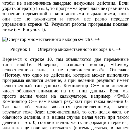
чтобы не выполнялись заведомо ненужные действия. Если
убрать оператор
, то программа будет дальше сравнивать
break
значение переменной с константными выражениями, пока
они все не закончатся и потом все равно передаст
управление
строке 42
. Результат работы программы показан
ниже (см. Рисунок 1).
Рисунок 1 — Оператор множественного выбора в С++
Вернемся к
строке
10
, там объявляются две переменные
типа
. Наверное, возникает вопрос, «Почему
double
вещественного типа, а не целочисленного?». Отвечаю:
«Потому, что одно из действий, которые может выполнять
программа является деление, а при делении результат имеет
вещественный тип данных. Компилятор С++ при делении
чисел обращает внимание на их типы данных. Если мы
просто делим числа на калькуляторе, например 4/5=0.8
Компилятор С++ нам выдаст результат при таком делении 0.
Так как оба числа являются целочисленными, значит,
результат тоже будет целочисленный, то есть целая часть от
обычного деления, а в нашем случае целая часть при таком
делении – это 0, соответственно часть информации теряется,
или как еще говорят, отсекается (восемь десятых, в нашем