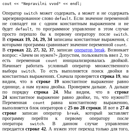
cout << "Nepravilni vvod" << endl;
Оператор
может содержать, а может и не содержать
switch
зарезервированное слово
. Если значение переменной
default
не совпадет ни с одним константным выражением и не
будет
, то программное управление в этом случае
default
просто перешло бы к первому оператору после
.
switch
В
строках 19, 24, 29, 34
записаны константные выражения, с
которыми программа сравнивает значение переменной
.
count
В
строках 22, 27, 32, 37
, записан
оператор break
. Возникает
вопрос: «Зачем он нужен?» Допустим, пользователь ввел 2, то
есть переменная
инициализировалась двойкой.
count
Начинает работать условный оператор множественного
выбора
. То есть выполняется поиск двойки в
switch
константных выражениях. Сначала проверяется
строка 19
, мы
видим, что в
строке 19
константное выражение равно
единице, а нам нужна двойка. Проверяем дальше. А дальше
по порядку
строка 24
. Мы видим, что в
строке
24
константное выражение равно двойке, то, что нужно!!!
Переменная
равна константному выражению,
count
выполняется блок операторов с
25 по 28 строки
. И вот в
27-й
строке
записан оператор
, который заставляет
break
программу перейти к первому оператору после
оператора
. В данном случае управление
switch
передается
строке 42
. А нужен этот переход только для того,