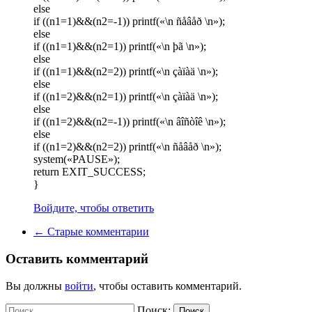
else
if ((n1=1)&&(n2=-1)) printf(«\n ñåâåð \n»);
else
if ((n1=1)&&(n2=1)) printf(«\n þã \n»);
else
if ((n1=1)&&(n2=2)) printf(«\n çàïàä \n»);
else
if ((n1=2)&&(n2=1)) printf(«\n çàïàä \n»);
else
if ((n1=2)&&(n2=-1)) printf(«\n âîñòîê \n»);
else
if ((n1=2)&&(n2=2)) printf(«\n ñåâåð \n»);
system(«PAUSE»);
return EXIT_SUCCESS;
}
Войдите, чтобы ответить
← Старые комментарии
Оставить комментарий
Вы должны
войти
, чтобы оставить комментарий.
Поиск:
Поиск