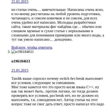
21.01.2015
но статьи очень… замечательные. Написаны очень ясно,
и по-моему рассчитаны на любой уровень подготовки,
читающего, и совсем новичков и не совсем, для всех
очень удобно всё написано. Молодцы разработчики
сайта, такие материалы фиг найдёшь где… обычно или
слишком заумные и сухие статьи с нереальными и
сложными для понимания примерами или много воды, а
тут так умело написано… доходчиво.
Войдите, чтобы ответить
n196184611
21.01.2015
Tan4ik выше спросил почему switch без break выполняет
все условия, следующие за совпавшим.
Мне тоже кажется что это просто косяк языка С++, ну
как так может быть.. против логики, он тогда должен
проверять все условия, раз break нет, но не должен их
выполнять, т.к. совпадения нет. Автор статьи на этот
вопрос тоже не смог дать ответ, просто написал что надо