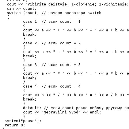
  cout << "Vibirite deistvie: 1-clojenie; 2-vichitanie;
  cin >> count;

  switch (count) // начало оператора switch

  {

 	 case 1: // если count = 1

 	 {

  	 cout << a << " + " << b << " = " << a + b << endl; // выполнить сложение

  	 break;

  	 }

  	 case 2: // если count = 2

  	 {

  	 cout << a << " - " << b << " = " << a - b << endl; // выполнить вычитание

  	 break;

  	 }

  	 case 3: // если count = 3 

  	 {

  	 cout << a << " * " << b << " = " << a * b << endl; // выполнить умножение

  	 break;

  	 }

  	 case 4: // если count = 4

  	 {

  	 cout << a << " / " << b << " = " << a / b << endl; // выполнить деление

  	 break;

 	 }

 	 default: // если count равно любому другому значению

 	 cout << "Nepravilni vvod" << endl;

 	 }

 system("pause");

 return 0;
