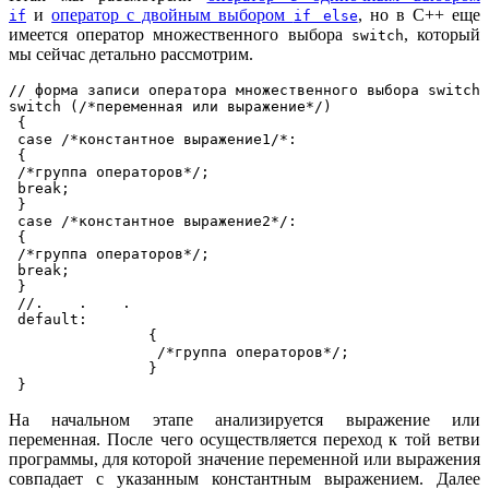
и
оператор с двойным выбором
, но в С++ еще
if
if else
имеется оператор множественного выбора
, который
switch
мы сейчас детально рассмотрим.
// форма записи оператора множественного выбора switch

switch (/*переменная или выражение*/)

 {

 case /*константное выражение1/*: 

 {

 /*группа операторов*/;

 break;

 }

 case /*константное выражение2*/: 

 {

 /*группа операторов*/;

 break;

 }

 //.    .    .

 default:

                {

                 /*группа операторов*/;

                }

 }
На начальном этапе анализируется выражение или
переменная. После чего осуществляется переход к той ветви
программы, для которой значение переменной или выражения
совпадает с указанным константным выражением. Далее