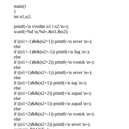
main()
{
int n1,n2;
printf(«\n vvedite n1 i n2:\n»);
scanf(«%d \n,%d»,&n1,&n2);
if ((n1=-1)&&(n2=1)) printf(«\n sever \n»);
else
if ((n1=-1)&&(n2=-1)) printf(«\n Iug \n»);
else
if ((n1=-1)&&(n2=2)) printf(«\n vostok \n»);
else
if ((n1=1)&&(n2=-1)) printf(«\n sever \n»);
else
if ((n1=1)&&(n2=1)) printf(«\n iug \n»);
else
if ((n1=1)&&(n2=2)) printf(«\n zapad \n»);
else
if ((n1=2)&&(n2=1)) printf(«\n zapad \n»);
else
if ((n1=2)&&(n2=-1)) printf(«\n vostok \n»);
else
if ((n1=2)&&(n2=2)) printf(«\n sever \n»);