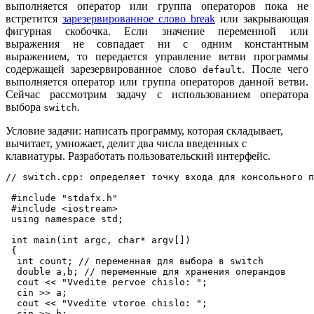
выполняется оператор или группа операторов пока не
встретится
зарезервированное слово break
или закрывающая
фигурная скобочка. Если значение переменной или
выражения не совпадает ни с одним константным
выражением, то передается управление ветви программы
содержащей зарезервированное слово
. После чего
default
выполняется оператор или группа операторов данной ветви.
Сейчас рассмотрим задачу с использованием оператора
выбора
.
switch
Условие задачи: написать программу, которая складывает,
вычитает, умножает, делит два числа введенных с
клавиатуры. Разработать пользовательский интерфейс.
// switch.cpp: определяет точку входа для консольного п
 #include "stdafx.h"

 #include <iostream>

 using namespace std;

 int main(int argc, char* argv[])

 {

  int count; // переменная для выбора в switch

  double a,b; // переменные для хранения операндов

  cout << "Vvedite pervoe chislo: ";

  cin >> a;

  cout << "Vvedite vtoroe chislo: ";

  cin >> b;
