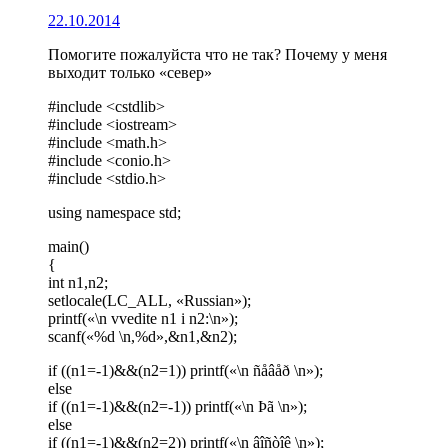
22.10.2014
Помогите пожалуйста что не так? Почему у меня
выходит только «север»
#include <cstdlib>
#include <iostream>
#include <math.h>
#include <conio.h>
#include <stdio.h>
using namespace std;
main()
{
int n1,n2;
setlocale(LC_ALL, «Russian»);
printf(«\n vvedite n1 i n2:\n»);
scanf(«%d \n,%d»,&n1,&n2);
if ((n1=-1)&&(n2=1)) printf(«\n ñåâåð \n»);
else
if ((n1=-1)&&(n2=-1)) printf(«\n Þã \n»);
else
if ((n1=-1)&&(n2=2)) printf(«\n âîñòîê \n»);