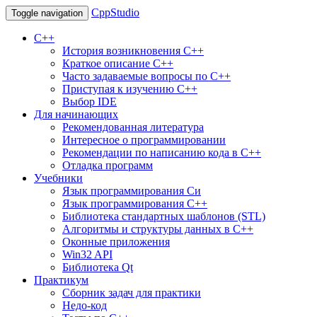
CppStudio
Toggle navigation
С++
История возникновения C++
Краткое описание С++
Часто задаваемые вопросы по С++
Приступая к изучению C++
Выбор IDE
Для начинающих
Рекомендованная литература
Интересное о программировании
Рекомендации по написанию кода в C++
Отладка программ
Учебники
Язык программирования Си
Язык программирования С++
Библиотека стандартных шаблонов (STL)
Алгоритмы и структуры данных в С++
Оконные приложения
Win32 API
Библиотека Qt
Практикум
Сборник задач для практики
Недо-код