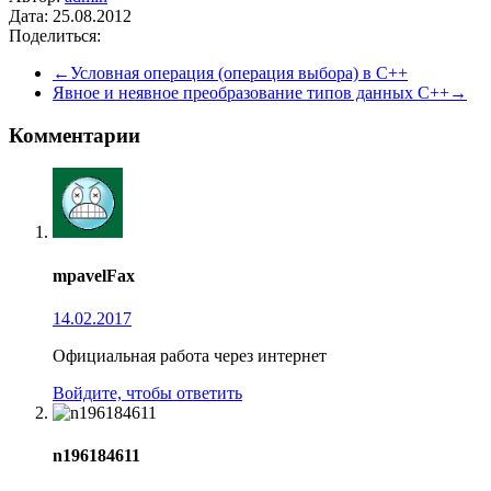
Дата:
25.08.2012
Поделиться:
←Условная операция (операция выбора) в С++
Явное и неявное преобразование типов данных C++→
Комментарии
mpavelFax
14.02.2017
Официальная работа через интернет
Войдите, чтобы ответить
n196184611