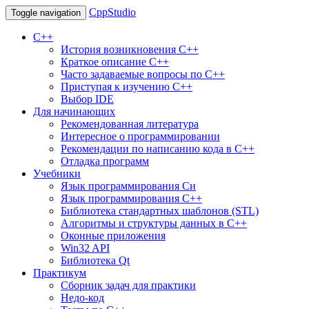
CppStudio
Toggle navigation
С++
История возникновения C++
Краткое описание С++
Часто задаваемые вопросы по С++
Приступая к изучению C++
Выбор IDE
Для начинающих
Рекомендованная литература
Интересное о программировании
Рекомендации по написанию кода в C++
Отладка программ
Учебники
Язык программирования Си
Язык программирования С++
Библиотека стандартных шаблонов (STL)
Алгоритмы и структуры данных в С++
Оконные приложения
Win32 API
Библиотека Qt
Практикум
Сборник задач для практики
Недо-код