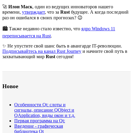
🚀
Илон Маск
, один из ведущих инноваторов нашего
времени,
утверждает
, что за
Rust
будущее. А когда последний
раз он ошибался в своих прогнозах? 😉
🏙 Также недавно стало известно, что
ядро Windows 11
переписывается на Rust
.
✨ Не упустите свой шанс быть в авангарде IT-революции.
Подписывайтесь на канал Rust Journey
и начните свой путь в
захватывающий мир
Rust
сегодня!
Новое
Особенности Qt: слоты и
сигналы, описание QObject и
QApplication, виды окон и т.д.
Первая программа на Qt:
Введение - графическая
библиотека Qt