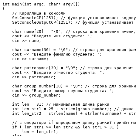
int main(int argc, char* argv[])

{

    // Кириллица в консоли

    SetConsoleCP(1251); // функция устанавливает кодову
    SetConsoleOutputCP(1251); // функция устанавливает 
    char name[20] = "\0"; // строка для хранения имени,
    cout << "Введите имя студента: ";

    cin >> name;

    char surname[30] = "\0"; // строка для хранения фам
    cout << "Введите фамилию студента: ";

    cin >> surname;

    char patronymic[30] = "\0"; // строка для хранения 
    cout << "Введите отчество студента: ";

    cin >> patronymic;

    char group_number[10] = "\0"; // строка для хранени
    cout << "Введите номер группы студента: ";

    cin >> group_number;

    int len = 31; // минимальная длина рамки

    int len_str1 = 25 + strlen(group_number); // длина 
    int len_str2 = strlen(name) + strlen(surname) + str
    // в операторе if определяем длину рамки? причём ми
    if ( len_str1 >= len_str2 && len_str1 > 31 )

        len = len_str1;
