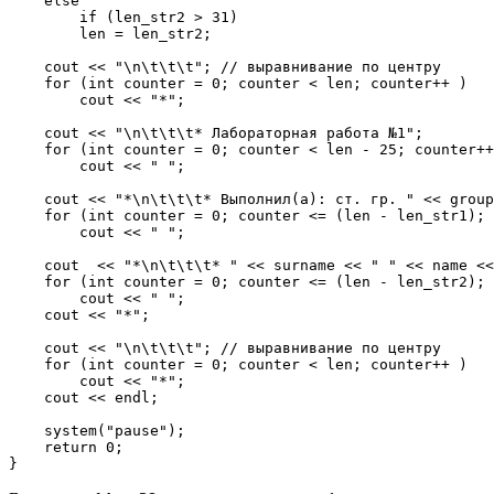
    else

        if (len_str2 > 31)

        len = len_str2;

    cout << "\n\t\t\t"; // выравнивание по центру

    for (int counter = 0; counter < len; counter++ )

        cout << "*";

    cout << "\n\t\t\t* Лабораторная работа №1";

    for (int counter = 0; counter < len - 25; counter++
        cout << " ";

    cout << "*\n\t\t\t* Выполнил(а): ст. гр. " << group
    for (int counter = 0; counter <= (len - len_str1); 
        cout << " ";

    cout  << "*\n\t\t\t* " << surname << " " << name <<
    for (int counter = 0; counter <= (len - len_str2); 
        cout << " ";

    cout << "*";

    cout << "\n\t\t\t"; // выравнивание по центру

    for (int counter = 0; counter < len; counter++ )

        cout << "*";

    cout << endl; 

    system("pause");

    return 0;

}