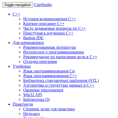
CppStudio
Toggle navigation
С++
История возникновения C++
Краткое описание С++
Часто задаваемые вопросы по С++
Приступая к изучению C++
Выбор IDE
Для начинающих
Рекомендованная литература
Интересное о программировании
Рекомендации по написанию кода в C++
Отладка программ
Учебники
Язык программирования Си
Язык программирования С++
Библиотека стандартных шаблонов (STL)
Алгоритмы и структуры данных в С++
Оконные приложения
Win32 API
Библиотека Qt
Практикум
Сборник задач для практики
Недо-код