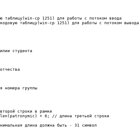
ю таблицу(win-cp 1251) для работы с потоком ввода 

кодовую таблицу(win-cp 1251) для работы с потоком вывода
 

илии студента

отчества 

я номера группы

второй строки в рамке

len(patronymic) + 6; // длина третьей строки

нимальная длина должна быть - 31 символ
