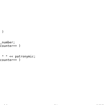
 )

_number;

counter++ )

 " " << patronymic;

counter++ )
