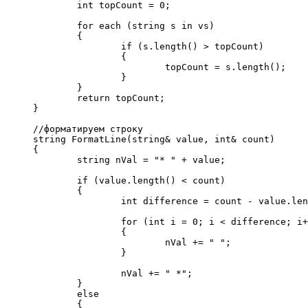
	int topCount = 0;

	for each (string s in vs)

	{

		if (s.length() > topCount)

		{

			topCount = s.length();

		}

	}

	return topCount;

}

//форматируем строку

string FormatLine(string& value, int& count)

{

	string nVal = "* " + value;

	if (value.length() < count)

	{

		int difference = count - value.length();

		for (int i = 0; i < difference; i++)

		{

			nVal += " ";

		}

		nVal += " *";

	}

	else

	{
