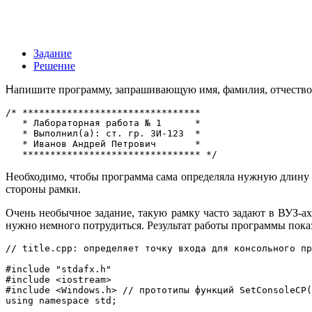
Задание
Решение
Н
апишите программу, запрашивающую имя, фамилия, отчество
/* ********************************

   * Лабораторная работа № 1      *

   * Выполнил(а): ст. гр. ЗИ-123  *

   * Иванов Андрей Петрович       *

   ******************************** */
Необходимо, чтобы программа сама определяла нужную длину 
стороны рамки.
Очень необычное задание, такую рамку часто задают в ВУЗ-ах 
нужно немного потрудиться. Результат работы программы показ
// title.cpp: определяет точку входа для консольного пр
#include "stdafx.h"

#include <iostream>

#include <Windows.h> // прототипы функций SetConsoleCP(
using namespace std;
