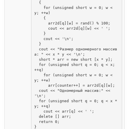
  {

    for (unsigned short w = 0; w < 
y; ++w)

    {

      arr2d[q][w] = rand() % 100;

      cout << arr2d[q][w] << ' ';

    }

    cout << '\n';

  }

  cout << "Размер одномерного массив
а: " << x * y << '\n';

  short * arr = new short [x * y];

  for (unsigned short q = 0; q < x; 
++q)

    for (unsigned short w = 0; w < 
y; ++w)

      arr[counter++] = arr2d[q][w];

  cout << "Одномерный массив:" << 
'\n';

  for (unsigned short q = 0; q < x * 
y; ++q)

    cout << arr[q] << ' ';

  delete [] arr;

  return 0;

}