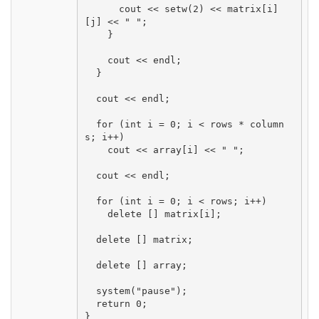
      cout << setw(2) << matrix[i]
[j] << " ";

    }

    cout << endl;

  }

  cout << endl;

  for (int i = 0; i < rows * column
s; i++)

    cout << array[i] << " ";

  cout << endl;

  for (int i = 0; i < rows; i++)

    delete [] matrix[i];

  delete [] matrix;

  delete [] array;

  system("pause");

  return 0;

}
