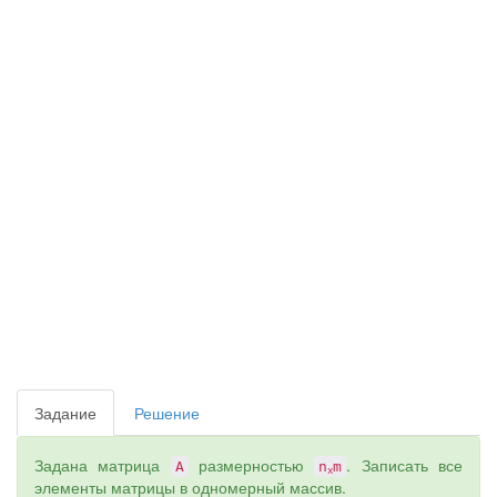
Задание
Решение
Задана матрица
размерностью
. Записать все
А
n
m
x
элементы матрицы в одномерный массив.