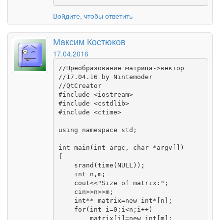
Войдите, чтобы ответить
Максим Костюков
17.04.2016
//Преобразование матрица->вектор

//17.04.16 by Nintemoder

//QtCreator

#include <iostream>

#include <cstdlib>

#include <ctime>

using namespace std;

int main(int argc, char *argv[])

{

    srand(time(NULL));

    int n,m;

    cout<<"Size of matrix:";

    cin>>n>>m;

    int** matrix=new int*[n];

    for(int i=0;i<n;i++)

        matrix[i]=new int[m];
