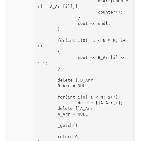
			B_Arr[counte
r] = A_Arr[i][j];

			counter++;

		}

		cout << endl;

	}

	for(int i(0); i < N * M; i+
+)

	{

		cout << B_Arr[i] << 
' ';

	}

	delete []B_Arr;

	B_Arr = NULL;

	for(int i(0);i < N; i++) 

		delete []A_Arr[i];

	delete []A_Arr;

	A_Arr = NULL;

	_getch();

	return 0;
