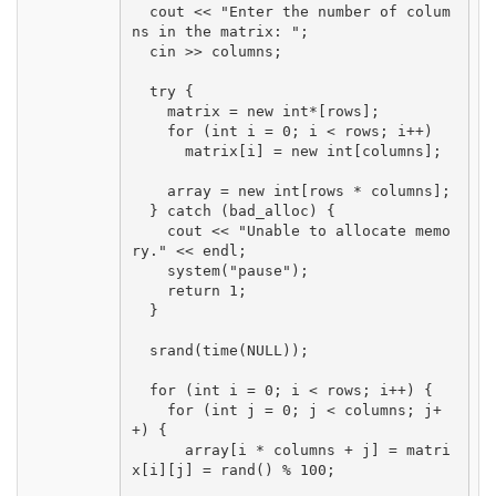
  cout << "Enter the number of colum
ns in the matrix: ";

  cin >> columns;

  try {

    matrix = new int*[rows];

    for (int i = 0; i < rows; i++)

      matrix[i] = new int[columns];

    array = new int[rows * columns];

  } catch (bad_alloc) {

    cout << "Unable to allocate memo
ry." << endl;

    system("pause");

    return 1;

  }

  srand(time(NULL));

  for (int i = 0; i < rows; i++) {

    for (int j = 0; j < columns; j+
+) {

      array[i * columns + j] = matri
x[i][j] = rand() % 100;
