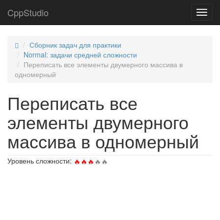
CppStudio
Toggl
navig
Сборник задач для практики
Normal: задачи средней сложности
Переписать все элементы двумерного массива в
одномерный
Переписать все
элементы двумерного
массива в одномерный
Уровень сложности: