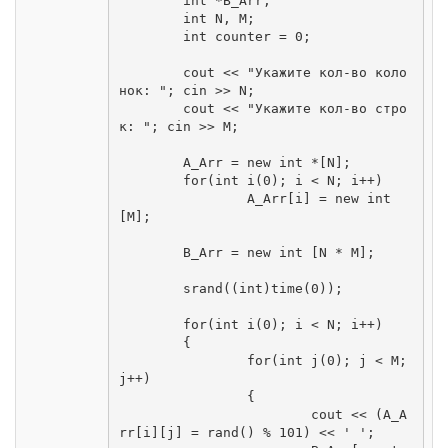
	int *B_Arr;

	int N, M;

	int counter = 0;

	cout << "Укажите кол-во коло
нок: "; cin >> N;

	cout << "Укажите кол-во стро
к: "; cin >> M;

	A_Arr = new int *[N];

	for(int i(0); i < N; i++)

		A_Arr[i] = new int 
[M];

	B_Arr = new int [N * M];

	srand((int)time(0));

	for(int i(0); i < N; i++)

	{

		for(int j(0); j < M; 
j++)

		{

			cout << (A_A
rr[i][j] = rand() % 101) << ' ';
