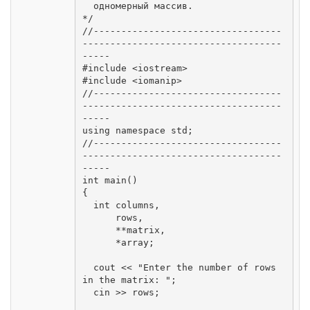
  одномерный массив.

*/

//----------------------------------
------------------------------------
-----

#include <iostream>

#include <iomanip>

//----------------------------------
------------------------------------
-----

using namespace std;

//----------------------------------
------------------------------------
-----

int main()

{

  int columns, 

      rows,

      **matrix,

      *array;

  cout << "Enter the number of rows 
in the matrix: ";

  cin >> rows;
