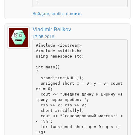
}
Войдите, чтобы ответить
Vladimir Belikov
17.05.2016
#include <iostream>

#include <stdlib.h>

using namespace std;

int main()

{

  srand(time(NULL));

  unsigned short x = 0, y = 0, count
er = 0;

  cout << "Введите длину и ширину ма
трицу через пробел: ";

  cin >> x; cin >> y;

  short arr2d[x][y];

  cout << "Сгенерированый массив:" <
< '\n';

  for (unsigned short q = 0; q < x; 
++q)
