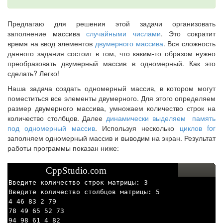
Предлагаю для решения этой задачи организовать
заполнение массива
случайными числами
. Это сократит
время на ввод элементов
двумерного массива
. Вся сложность
данного задания состоит в том, что каким-то образом нужно
преобразовать двумерный массив в одномерный. Как это
сделать? Легко!
Наша задача создать одномерный массив, в котором могут
поместиться все элементы двумерного. Для этого определяем
размер двумерного массива, умножаем количество строк на
количество столбцов. Далее
динамически выделяем память
под одномерный массив
. Используя несколько
циклов for
заполняем одномерный массив и выводим на экран. Результат
работы программы показан ниже:
CppStudio.com
Введите количество строк матрицы: 3
Введите количество столбцов матрицы: 5
4 46 83 2 79
78 49 65 52 73
94 98 61 4 82