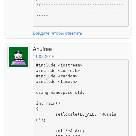
//----------------------------------
------------------------------------
-----

Войдите, чтобы ответить
Anufree
11.08.2016
#include <iostream>

#include <conio.h>

#include <random>

#include <time.h>

using namespace std;

int main()

{

	setlocale(LC_ALL, "Russia
n");

	int **A_Arr;
