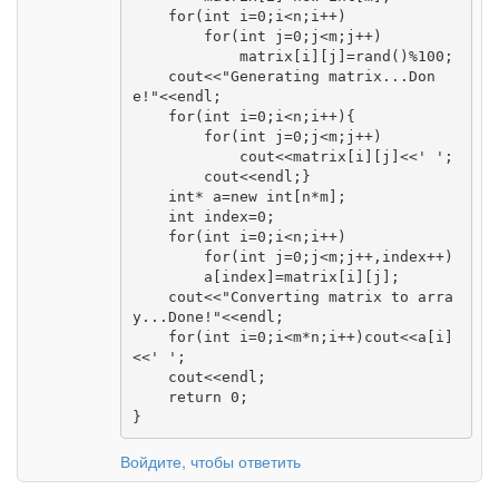
    for(int i=0;i<n;i++)

        for(int j=0;j<m;j++)

            matrix[i][j]=rand()%100;

    cout<<"Generating matrix...Don
e!"<<endl;

    for(int i=0;i<n;i++){

        for(int j=0;j<m;j++)

            cout<<matrix[i][j]<<' ';

        cout<<endl;}

    int* a=new int[n*m];

    int index=0;

    for(int i=0;i<n;i++)

        for(int j=0;j<m;j++,index++)

        a[index]=matrix[i][j];

    cout<<"Converting matrix to arra
y...Done!"<<endl;

    for(int i=0;i<m*n;i++)cout<<a[i]
<<' ';

    cout<<endl;

    return 0;

}
Войдите, чтобы ответить