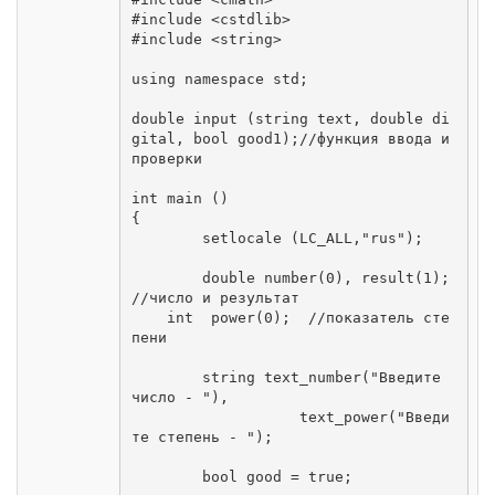
#include <cstdlib>

#include <string>

using namespace std;

double input (string text, double di
gital, bool good1);//функция ввода и 
проверки 

int main ()

{

	setlocale (LC_ALL,"rus");

	double number(0), result(1); 
//число и результат

    int  power(0);  //показатель сте
пени

	string text_number("Введите 
число - "),

		   text_power("Введи
те степень - "); 

	bool good = true;
