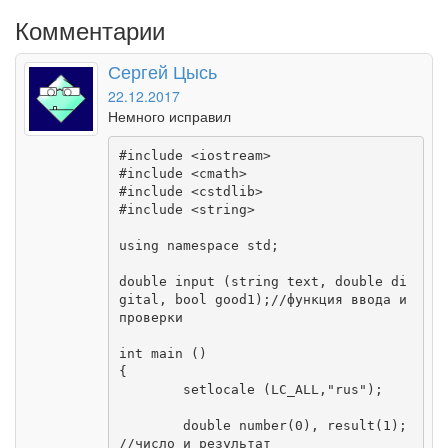
Комментарии
Сергей Цысь
22.12.2017
Немного исправил
#include <iostream>

#include <cmath>

#include <cstdlib>

#include <string>

using namespace std;

double input (string text, double di
gital, bool good1);//функция ввода и 
проверки 

int main ()

{

	setlocale (LC_ALL,"rus");

	double number(0), result(1); 
//число и результат
