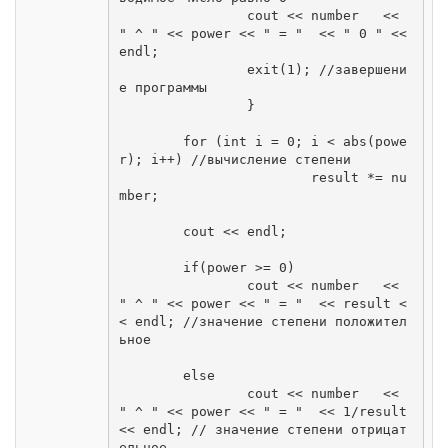
		cout << number   << 
" ^ " << power << " = "  << " 0 " << 
endl; 

		exit(1); //завершени
е программы

		}

	for (int i = 0; i < abs(powe
r); i++) //вычисление степени

			result *= nu
mber;

	cout << endl;

	if(power >= 0)

		cout << number   << 
" ^ " << power << " = "  << result <
< endl; //значение степени положител
ьное

	else

		cout << number   << 
" ^ " << power << " = "  << 1/result 
<< endl; // значение степени отрицат
ельное
