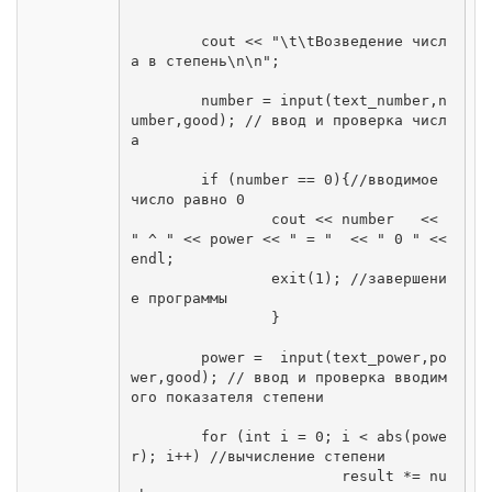
	cout << "\t\tВозведение числ
а в степень\n\n";

	number = input(text_number,n
umber,good); // ввод и проверка числ
а

	if (number == 0){//вводимое 
число равно 0

		cout << number   << 
" ^ " << power << " = "  << " 0 " << 
endl; 

		exit(1); //завершени
е программы

		}

	power =  input(text_power,po
wer,good); // ввод и проверка вводим
ого показателя степени

	for (int i = 0; i < abs(powe
r); i++) //вычисление степени

			result *= nu