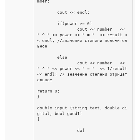
mber;

	cout << endl;

	if(power >= 0)

		cout << number   << 
" ^ " << power << " = "  << result <
< endl; //значение степени положител
ьное

	else

		cout << number   << 
" ^ " << power << " = "  << 1/result 
<< endl; // значение степени отрицат
ельное

return 0;

}

double input (string text, double di
gital, bool good1)

{

		do{
