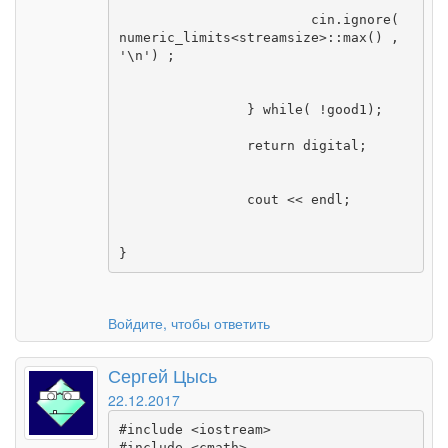
			cin.ignore( 
numeric_limits<streamsize>::max() , 
'\n') ;

		} while( !good1);

		return digital;

		cout << endl;

}
Войдите, чтобы ответить
Сергей Цысь
22.12.2017
#include <iostream>

#include <cmath>
