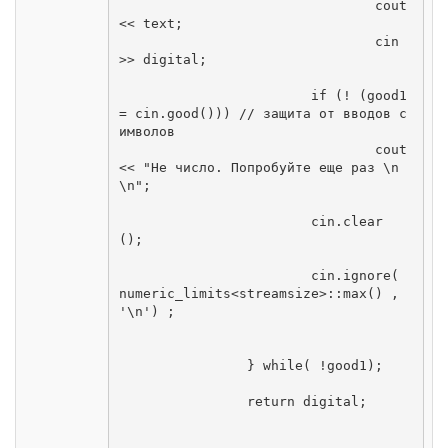
				cout 
<< text;

				cin 
>> digital;

			if (! (good1 
= cin.good())) // защита от вводов с
имволов

				cout 
<< "Не число. Попробуйте еще раз \n
\n";

			cin.clear 
();

			cin.ignore( 
numeric_limits<streamsize>::max() , 
'\n') ;

		} while( !good1);

		return digital;
