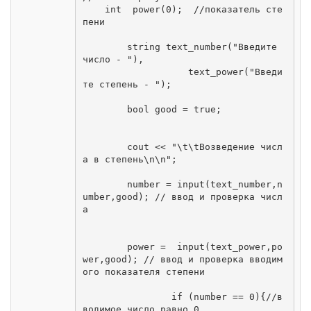
    int  power(0);  //показатель сте
пени

	string text_number("Введите 
число - "),

		   text_power("Введи
те степень - "); 

	bool good = true;

	cout << "\t\tВозведение числ
а в степень\n\n";

	number = input(text_number,n
umber,good); // ввод и проверка числ
а

	power =  input(text_power,po
wer,good); // ввод и проверка вводим
ого показателя степени

		if (number == 0){//в
водимое число равно 0
