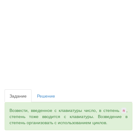
Задание
Решение
Возвести, введенное с клавиатуры число, в степень
,
n
степень тоже вводится с клавиатуры. Возведение в
степень организовать с использованием циклов.