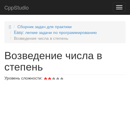
CppStudio
Toggl
navig
Сборник задач для практики
Easy: легкие задачи по программированию
Возведение числа в степень
Возведение числа в
степень
Уровень сложности: