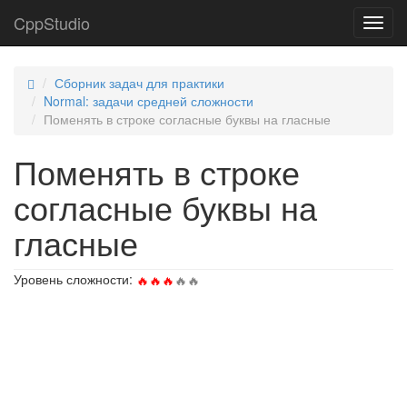
CppStudio
Toggl
navig
Сборник задач для практики
Normal: задачи средней сложности
Поменять в строке согласные буквы на гласные
Поменять в строке
согласные буквы на
гласные
Уровень сложности: