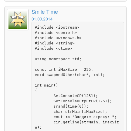
Smile Time
01.09.2014
#include <iostream>

#include <conio.h>

#include <windows.h>

#include <string>

#include <ctime>

using namespace std;

const int iMaxSize = 255;

void swapAndOther(char*, int);

int main()

{

	SetConsoleCP(1251);

	SetConsoleOutputCP(1251);

	srand(time(0));

	char strMain[iMaxSize];

	cout << "Введите строку: ";

	cin.getline(strMain, iMaxSiz
e);
