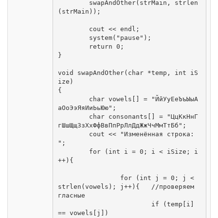
	swapAndOther(strMain, strlen
(strMain));

	cout << endl;

	system("pause");

	return 0;

}

void swapAndOther(char *temp, int iS
ize)

{

	char vowels[] = "ЙйУуЕеЪъЫыА
аОоЭэЯяИиЬьЮю";

	char consonants[] = "ЦцКкНнГ
гШшЩщЗзХхФфВвПпРрЛлДдЖжЧчМмТтБб";

	cout << "Изменённая строка: 
";

	for (int i = 0; i < iSize; i
++){

		for (int j = 0; j < 
strlen(vowels); j++){	//проверяем 
гласные

			if (temp[i] 
== vowels[j])
