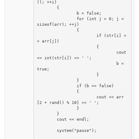
(); ++i)

	{

		b = false;

		for (int j = 0; j < 
sizeof(arr); ++j)

		{

			if (str[i] =
= arr[j])

			{

				cout 
<< int(str[i]) << ' ';

				b = 
true;

			}

		}

		if (b == false)

		{

			cout << arr
[2 + rand() % 10] << ' ';

		}

	}

	cout << endl;

	system("pause");
