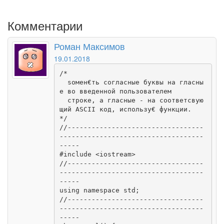
Комментарии
Роман Максимов
19.01.2018
/*

  ѕомен€ть согласные буквы на гласны
е во введенной пользователем

  строке, а гласные - на соответсвую
щий ASCII код, использу€ функции.

*/

//----------------------------------
------------------------------------
-----

#include <iostream>

//----------------------------------
------------------------------------
-----

using namespace std;

//----------------------------------
------------------------------------
-----
