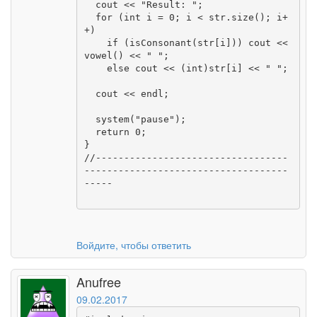
  cout << "Result: ";

  for (int i = 0; i < str.size(); i+
+)

    if (isConsonant(str[i])) cout << 
vowel() << " ";

    else cout << (int)str[i] << " ";     

  cout << endl;

  system("pause");

  return 0;

}

//----------------------------------
------------------------------------
-----

Войдите, чтобы ответить
Anufree
09.02.2017