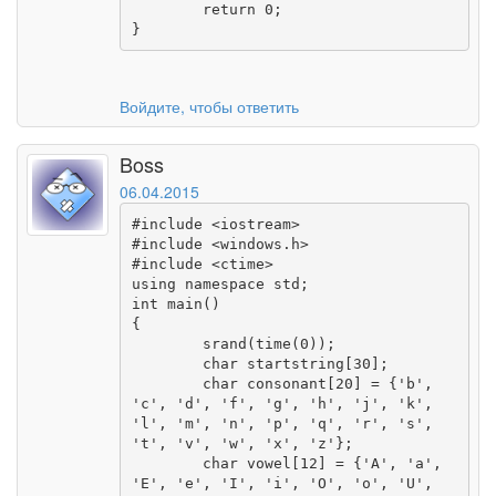
	return 0;

}
Войдите, чтобы ответить
Boss
06.04.2015
#include <iostream>

#include <windows.h>

#include <ctime>

using namespace std;

int main()

{

	srand(time(0));

	char startstring[30];

	char consonant[20] = {'b', 
'c', 'd', 'f', 'g', 'h', 'j', 'k', 
'l', 'm', 'n', 'p', 'q', 'r', 's', 
't', 'v', 'w', 'x', 'z'};

	char vowel[12] = {'A', 'a', 
'E', 'e', 'I', 'i', 'O', 'o', 'U', 