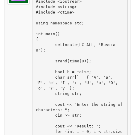
#include <iostream>

#include <string>

#include <ctime>

using namespace std;

int main()

{

	setlocale(LC_ALL, "Russia
n");

	srand(time(0));

	bool b = false;

	char arr[] = { 'A', 'a', 
'E', 'e', 'I', 'i', 'U', 'u', 'O', 
'o', 'Y', 'y' };

	string str;

	cout << "Enter the string of 
characters: ";

	cin >> str;

	cout << "Result: ";

	for (int i = 0; i < str.size