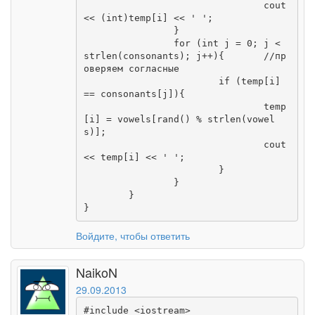
				cout 
<< (int)temp[i] << ' ';

		}

		for (int j = 0; j < 
strlen(consonants); j++){	//пр
оверяем согласные

			if (temp[i] 
== consonants[j]){

				temp
[i] = vowels[rand() % strlen(vowel
s)];

				cout 
<< temp[i] << ' ';

			}

		}

	}

}
Войдите, чтобы ответить
NaikoN
29.09.2013
#include <iostream>
