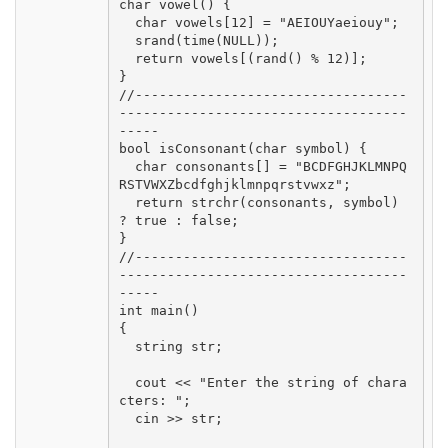
char vowel() {

  char vowels[12] = "AEIOUYaeiouy";  

  srand(time(NULL));

  return vowels[(rand() % 12)];

}

//----------------------------------
------------------------------------
-----

bool isConsonant(char symbol) {

  char consonants[] = "BCDFGHJKLMNPQ
RSTVWXZbcdfghjklmnpqrstvwxz";

  return strchr(consonants, symbol) 
? true : false;

}

//----------------------------------
------------------------------------
-----

int main()

{

  string str;

  cout << "Enter the string of chara
cters: ";

  cin >> str;
