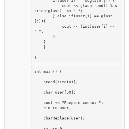
        if(user[i] == soglasn[j]) {

            cout << glasn[rand() % s
trlen(glasn)] << " ";

        } else if(user[i] == glasn
[j]){

            cout << (int)user[i] << 
" ";

        }

    }

    }

}
int main() {

    srand(time(0));

    char user[50];

    cout << "Введите слово: ";

    cin >> user;

    charReplace(user);

    return 0;
