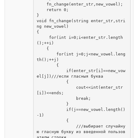
    fn_change(enter_str,new_vowel);

    return 0;

}

void fn_change(string enter_str,stri
ng new_vowel)

{

     for(int i=0;i<enter_str.length
();++i)

    {

        for(int j=0;j<new_vowel.leng
th();++j)

        {

            if(enter_str[i]==new_vow
el[j])///если гласныя буква

            {

                cout<<int(enter_str
[i])<<ends;

                break;

            }

            if(j==new_vowel.length()
-1)

            {

                ///выбирает случайну
ю гласную букву из введенной пользов
ателм строки
