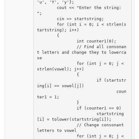
'u', 'Y', 'y'};

	cout << "Enter the string: 
";

	cin >> startstring;

	for (int i = 0; i < strlen(s
tartstring); i++)

	{

		int counter1(0);

		// Find all consonan
t letters and change they to lowerca
se

		for (int j = 0; j < 
strlen(vowel); j++)

		{

			if (startstr
ing[i] == vowel[j])

				coun
ter1 = 1;

		}

		if (counter1 == 0)

			startstring
[i] = tolower(startstring[i]);

		// Change consonant 
letters to vowel

		for (int j = 0; j < 