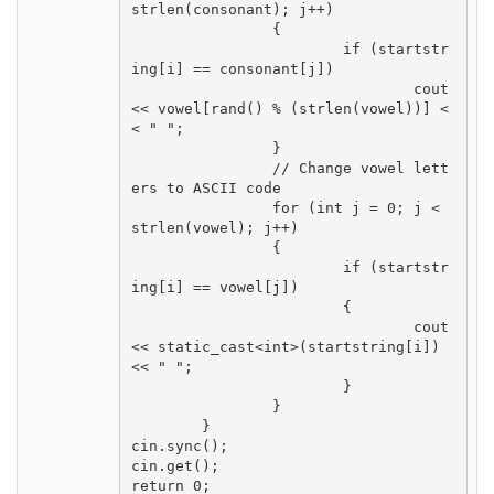
strlen(consonant); j++)

		{

			if (startstr
ing[i] == consonant[j])

				cout 
<< vowel[rand() % (strlen(vowel))] <
< " ";

		}

		// Change vowel lett
ers to ASCII code

		for (int j = 0; j < 
strlen(vowel); j++)

		{

			if (startstr
ing[i] == vowel[j])

			{

				cout 
<< static_cast<int>(startstring[i]) 
<< " ";

			}

		}	

	}

cin.sync();	

cin.get();

return 0;
