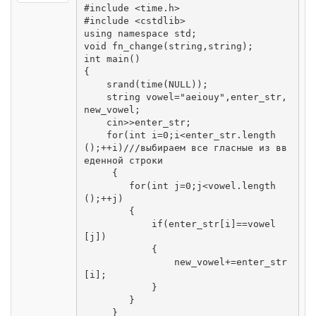
#include <time.h>

#include <cstdlib>

using namespace std;

void fn_change(string,string);

int main()

{

    srand(time(NULL));

    string vowel="aeiouy",enter_str,
new_vowel;

    cin>>enter_str;

    for(int i=0;i<enter_str.length
();++i)///выбираем все гласные из вв
еденной строки

     {

        for(int j=0;j<vowel.length
();++j)

        {

            if(enter_str[i]==vowel
[j])

            {

                new_vowel+=enter_str
[i];

            }

        }

     }
