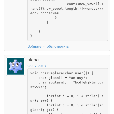
                  cout<<new_vowel[0+
rand()%new_vowel.length()]<<ends;///
если согласная

            }

        }

    }

}
Войдите, чтобы ответить
plaha
28.07.2013
void charReplace(char user[]) {

    char glasn[] = "aeiouy";

    char soglasn[] = "bcdfghjklmnpqr
stvwxz";

        for(int i = 0; i < strlen(us
er); i++) {

        for(int j = 0; j < strlen(so
glasn); j++) {
